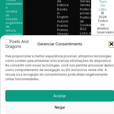
da
Gerais de
Turn
newsletter
Editora
Venda
On
e
Books
Política de
Labs
receba
in
privacidade
©
as
English
2026
Política
nossas
Todos
Autores
de
sugestões
os
Cookies
Eventos
de
direitos
(EU)
Prémio
leitura,
reservado
Livro de
Ulysses
novidades
Reclamações
sobre
Sobre
info@poetsandragons.com
Eletrónico
Infantil
Adulto
Bookshop
lançamentos,
Nós
Gerenciar Consentimento
vantagens
Contactos
Envio
exclusivas
de
e
Manuscritos
Para proporcionar a melhor experiência possível, utilizamos tecnologias
avisos
Candidatura
como cookies para armazenar e/ou acessar informações do dispositivo.
diretamente
de
no seu
Ao consentir com essas tecnologias, você nos permite processar dados
Ilustradores
e-mail.
como comportamento de navegação ou IDs exclusivos neste site. A
Registo
de
recusa ou a revogação do consentimento pode afetar negativamente
Livrarias
Subscrever
certas funcionalidades.
Aceitar
Negar