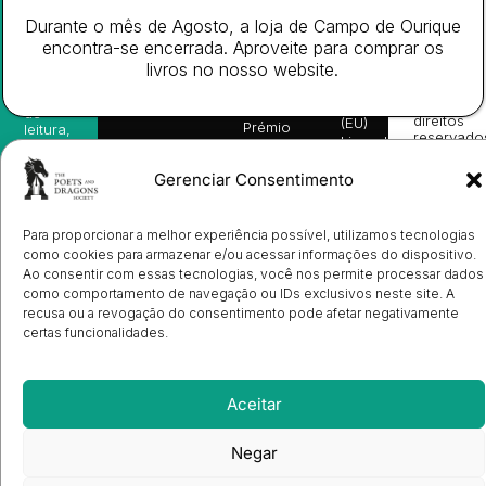
da
Gerais de
Turn
newsletter
Editora
Venda
On
Durante o mês de Agosto, a loja de Campo de Ourique
e
Books
Política de
Labs
encontra-se encerrada. Aproveite para comprar os
receba
in
privacidade
©
as
livros no nosso website.
English
2026
Política
nossas
Todos
Autores
de
sugestões
os
Cookies
Eventos
de
direitos
(EU)
Prémio
leitura,
reservado
Livro de
Ulysses
novidades
Reclamações
sobre
Sobre
info@poetsandragons.com
Eletrónico
Infantil
Adulto
Bookshop
lançamentos,
Nós
Gerenciar Consentimento
vantagens
Contactos
Envio
exclusivas
de
e
Para proporcionar a melhor experiência possível, utilizamos tecnologias
Manuscritos
avisos
Candidatura
como cookies para armazenar e/ou acessar informações do dispositivo.
diretamente
de
Ao consentir com essas tecnologias, você nos permite processar dados
no seu
Ilustradores
e-mail.
como comportamento de navegação ou IDs exclusivos neste site. A
Registo
recusa ou a revogação do consentimento pode afetar negativamente
de
certas funcionalidades.
Livrarias
Subscrever
Aceitar
Negar