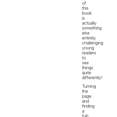
of
this
book
is
actually
something
else
entirely,
challenging
young
readers
to
see
things
quite
differently!
Turning
the
page
and
finding
a
full-