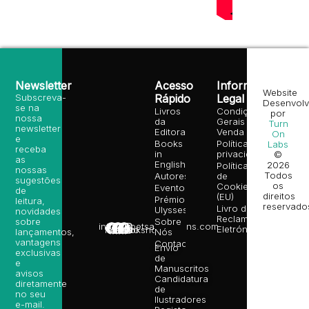
Newsletter
Acesso
Informação
Website
Subscreva-
Rápido
Legal
Desenvolv
se na
Livros
Condições
por
nossa
da
Gerais de
Turn
newsletter
Editora
Venda
On
e
Books
Política de
Labs
receba
in
privacidade
©
as
English
2026
Política
nossas
Todos
Autores
de
sugestões
os
Cookies
Eventos
de
direitos
(EU)
Prémio
leitura,
reservado
Livro de
Ulysses
novidades
Reclamações
sobre
Sobre
info@poetsandragons.com
Eletrónico
Infantil
Adulto
Bookshop
lançamentos,
Nós
vantagens
Contactos
Envio
exclusivas
de
e
Manuscritos
avisos
Candidatura
diretamente
de
no seu
Ilustradores
e-mail.