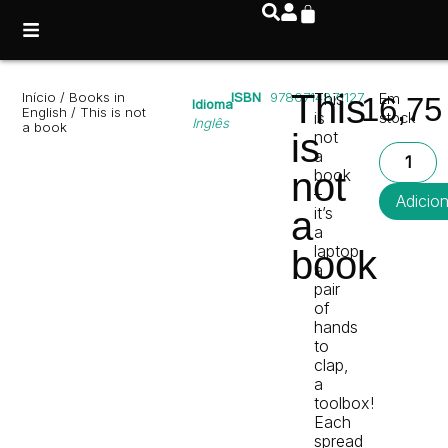
This
Início
/
Books in
ISBN
9780714871127
This
Em
16,7
Idioma
English
/ This is not
is
stock
Inglês
a book
is
not
a
not
book
–
Adicio
it’s
a
a
laptop,
book
a
pair
of
hands
to
clap,
a
toolbox!
Each
spread