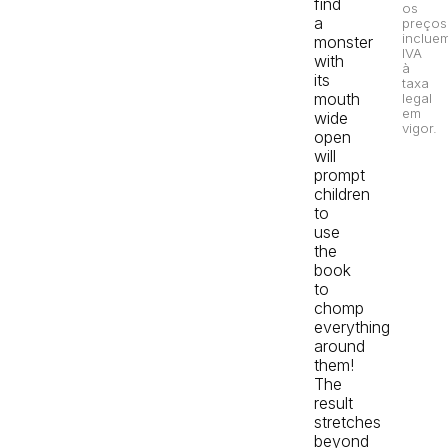
find
os
a
preços
inclue
monster
IVA
with
à
its
taxa
mouth
legal
em
wide
vigor.
open
will
prompt
children
to
use
the
book
to
chomp
everything
around
them!
The
result
stretches
beyond