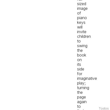
sized
image
of
piano
keys
will
invite
children
to
swing
the
book
on
its
side
for
imaginative
play;
turning
the
page
again
to
Todos