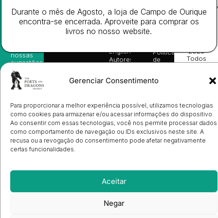
Website
Subscreva-
Rápido
Legal
Desenvolv
Durante o mês de Agosto, a loja de Campo de Ourique
se na
Livros
Condições
por
nossa
encontra-se encerrada. Aproveite para comprar os
da
Gerais de
Turn
newsletter
Editora
Venda
On
livros no nosso website.
e
Books
Política de
Labs
receba
in
privacidade
©
as
English
2026
Política
nossas
Todos
Autores
de
sugestões
os
Cookies
Eventos
de
direitos
(EU)
Prémio
leitura,
Gerenciar Consentimento
reservado
Livro de
Ulysses
novidades
Reclamações
sobre
Sobre
info@poetsandragons.com
Eletrónico
Infantil
Adulto
Bookshop
lançamentos,
Nós
Para proporcionar a melhor experiência possível, utilizamos tecnologias
vantagens
Contactos
Envio
exclusivas
como cookies para armazenar e/ou acessar informações do dispositivo.
de
e
Ao consentir com essas tecnologias, você nos permite processar dados
Manuscritos
avisos
como comportamento de navegação ou IDs exclusivos neste site. A
Candidatura
diretamente
de
recusa ou a revogação do consentimento pode afetar negativamente
no seu
Ilustradores
certas funcionalidades.
e-mail.
Registo
de
Livrarias
Subscrever
Aceitar
Negar