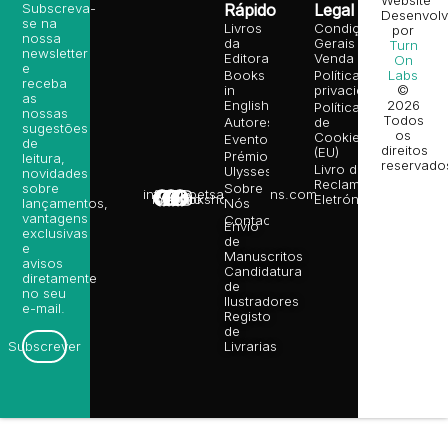
Website
Subscreva-
Rápido
Legal
Desenvolv
se na
Livros
Condições
por
nossa
da
Gerais de
Turn
newsletter
Editora
Venda
On
e
Books
Política de
Labs
receba
in
privacidade
©
as
English
2026
Política
nossas
Todos
Autores
de
sugestões
os
Cookies
Eventos
de
direitos
(EU)
Prémio
leitura,
reservado
Livro de
Ulysses
novidades
Reclamações
sobre
Sobre
info@poetsandragons.com
Eletrónico
Infantil
Adulto
Bookshop
lançamentos,
Nós
vantagens
Contactos
Envio
exclusivas
de
e
Manuscritos
avisos
Candidatura
diretamente
de
no seu
Ilustradores
e-mail.
Registo
de
Livrarias
Subscrever