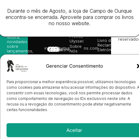
da
Gerais de
Turn
newsletter
Editora
Venda
On
e
Durante o mês de Agosto, a loja de Campo de Ourique
Books
Política de
Labs
receba
in
privacidade
©
encontra-se encerrada. Aproveite para comprar os livros
as
English
2026
Política
no nosso website.
nossas
Todos
Autores
de
sugestões
os
Cookies
Eventos
de
direitos
(EU)
Prémio
leitura,
reservado
Livro de
Ulysses
novidades
Reclamações
sobre
Sobre
info@poetsandragons.com
Eletrónico
Infantil
Adulto
Bookshop
lançamentos,
Nós
vantagens
Contactos
Envio
exclusivas
de
e
Gerenciar Consentimento
Manuscritos
avisos
Candidatura
diretamente
de
no seu
Ilustradores
Para proporcionar a melhor experiência possível, utilizamos tecnologias
e-mail.
Registo
como cookies para armazenar e/ou acessar informações do dispositivo. 
de
consentir com essas tecnologias, você nos permite processar dados
Livrarias
Subscrever
como comportamento de navegação ou IDs exclusivos neste site. A
recusa ou a revogação do consentimento pode afetar negativamente
certas funcionalidades.
Aceitar