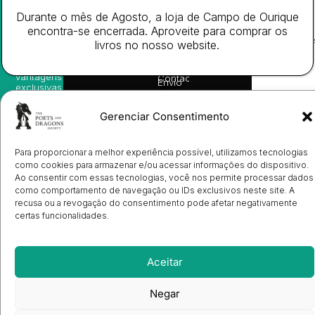
nossas
Todos
Autores
de
sugestões
Durante o mês de Agosto, a loja de Campo de Ourique
os
Cookies
Eventos
de
direitos
encontra-se encerrada. Aproveite para comprar os
(EU)
Prémio
leitura,
reservado
Livro de
Ulysses
livros no nosso website.
novidades
Reclamações
sobre
Sobre
info@poetsandragons.com
Eletrónico
Infantil
Adulto
Bookshop
lançamentos,
Nós
vantagens
Contactos
Envio
exclusivas
de
e
Manuscritos
avisos
Candidatura
Gerenciar Consentimento
diretamente
de
no seu
Ilustradores
e-mail.
Registo
Para proporcionar a melhor experiência possível, utilizamos tecnologias
de
como cookies para armazenar e/ou acessar informações do dispositivo.
Livrarias
Subscrever
Ao consentir com essas tecnologias, você nos permite processar dados
como comportamento de navegação ou IDs exclusivos neste site. A
recusa ou a revogação do consentimento pode afetar negativamente
certas funcionalidades.
Aceitar
Negar