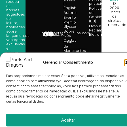
receba
in
privacidade
©
as
English
2026
Política
nossas
Todos
Autores
de
sugestões
os
Cookies
Eventos
de
direitos
(EU)
Prémio
leitura,
reservado
Livro de
Ulysses
novidades
Reclamações
sobre
Sobre
info@poetsandragons.com
Eletrónico
Infantil
Adulto
Bookshop
lançamentos,
Nós
vantagens
Contactos
Envio
exclusivas
de
e
Manuscritos
avisos
Candidatura
diretamente
de
no seu
Gerenciar Consentimento
Ilustradores
e-mail.
Registo
de
Para proporcionar a melhor experiência possível, utilizamos tecnologias
Livrarias
Subscrever
como cookies para armazenar e/ou acessar informações do dispositivo. 
consentir com essas tecnologias, você nos permite processar dados
como comportamento de navegação ou IDs exclusivos neste site. A
recusa ou a revogação do consentimento pode afetar negativamente
certas funcionalidades.
Aceitar