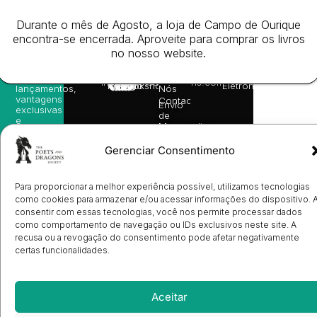
receba
in
privacidade
©
as
English
2026
Política
Durante o mês de Agosto, a loja de Campo de Ourique
nossas
Todos
Autores
de
sugestões
encontra-se encerrada. Aproveite para comprar os livros
os
Cookies
Eventos
de
direitos
no nosso website.
(EU)
Prémio
leitura,
reservado
Livro de
Ulysses
novidades
Reclamações
sobre
Sobre
info@poetsandragons.com
Eletrónico
Infantil
Adulto
Bookshop
lançamentos,
Nós
vantagens
Contactos
Envio
exclusivas
de
e
Manuscritos
avisos
Candidatura
diretamente
de
Gerenciar Consentimento
no seu
Ilustradores
e-mail.
Registo
de
Para proporcionar a melhor experiência possível, utilizamos tecnologias
Livrarias
Subscrever
como cookies para armazenar e/ou acessar informações do dispositivo. 
consentir com essas tecnologias, você nos permite processar dados
como comportamento de navegação ou IDs exclusivos neste site. A
recusa ou a revogação do consentimento pode afetar negativamente
certas funcionalidades.
Aceitar