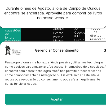
Website
Subscreva-
Rápido
Legal
Desenvolv
se na
Livros
Condições
por
Durante o mês de Agosto, a loja de Campo de Ourique
nossa
da
Gerais de
Turn
newsletter
encontra-se encerrada. Aproveite para comprar os livros
Editora
Venda
On
e
no nosso website.
Books
Política de
Labs
receba
in
privacidade
©
as
English
2026
Política
nossas
Todos
Autores
de
sugestões
os
Cookies
Eventos
de
direitos
(EU)
Prémio
leitura,
reservado
Livro de
Ulysses
novidades
Reclamações
sobre
Sobre
info@poetsandragons.com
Eletrónico
Infantil
Adulto
Bookshop
lançamentos,
Nós
Gerenciar Consentimento
vantagens
Contactos
Envio
exclusivas
de
e
Manuscritos
avisos
Para proporcionar a melhor experiência possível, utilizamos tecnologias
Candidatura
diretamente
como cookies para armazenar e/ou acessar informações do dispositivo. 
de
no seu
consentir com essas tecnologias, você nos permite processar dados
Ilustradores
e-mail.
Registo
como comportamento de navegação ou IDs exclusivos neste site. A
de
recusa ou a revogação do consentimento pode afetar negativamente
Livrarias
Subscrever
certas funcionalidades.
Aceitar