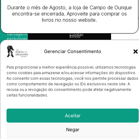
nossas
Todos
Autores
de
sugestões
Durante o mês de Agosto, a loja de Campo de Ourique
os
Cookies
Eventos
de
direitos
encontra-se encerrada. Aproveite para comprar os
(EU)
Prémio
leitura,
reservado
Livro de
Ulysses
livros no nosso website.
novidades
Reclamações
sobre
Sobre
info@poetsandragons.com
Eletrónico
Infantil
Adulto
Bookshop
lançamentos,
Nós
vantagens
Contactos
Envio
exclusivas
de
e
Manuscritos
avisos
Candidatura
Gerenciar Consentimento
diretamente
de
no seu
Ilustradores
e-mail.
Registo
Para proporcionar a melhor experiência possível, utilizamos tecnologias
de
como cookies para armazenar e/ou acessar informações do dispositivo.
Livrarias
Subscrever
Ao consentir com essas tecnologias, você nos permite processar dados
como comportamento de navegação ou IDs exclusivos neste site. A
recusa ou a revogação do consentimento pode afetar negativamente
certas funcionalidades.
Aceitar
Negar