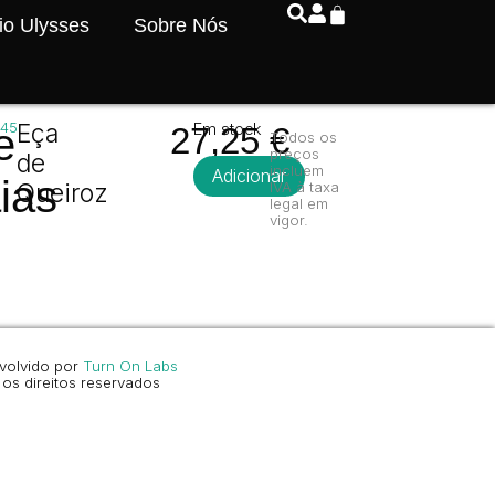
io Ulysses
Sobre Nós
445
Eça
Em stock
e
27,25
€
Todos os
preços
de
incluem
Adicionar
ias
Queiroz
IVA à taxa
legal em
vigor.
volvido por
Turn On Labs
os direitos reservados