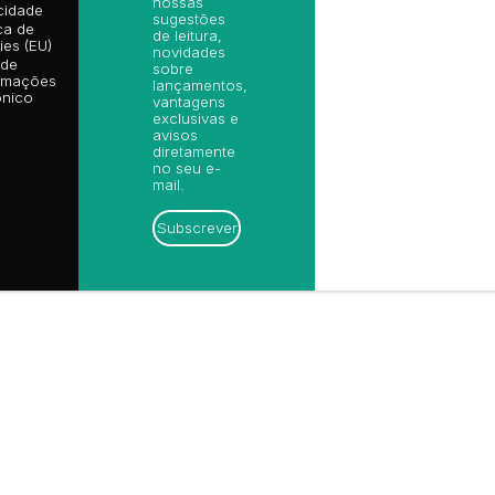
nossas
cidade
sugestões
ica de
de leitura,
es (EU)
novidades
 de
sobre
amações
lançamentos,
ónico
vantagens
exclusivas e
avisos
diretamente
no seu e-
mail.
Subscrever