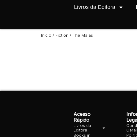
Livros da Editora
Início
/
Fiction
/ The Maias
Acesso
Inf
Rápido
Lega
Livros da
Cond
Editora
Gera
Books in
Polít