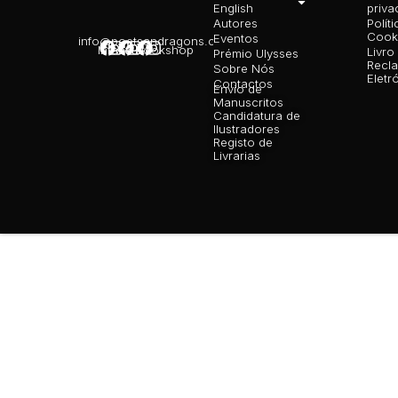
English
priva
Autores
Polít
Cooki
Eventos
info@poetsandragons.com
Infantil
Adulto
Bookshop
Livro
Prémio Ulysses
Recl
Sobre Nós
Eletr
Contactos
Envio de
Manuscritos
Candidatura de
Ilustradores
Registo de
Livrarias