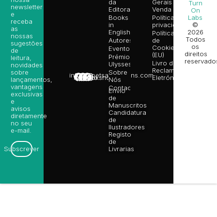
da
Gerais de
Turn
newsletter
Editora
Venda
On
e
Books
Política de
Labs
receba
in
privacidade
©
as
English
2026
Política
nossas
Todos
Autores
de
sugestões
os
Cookies
Eventos
de
direitos
(EU)
Prémio
leitura,
reservado
Livro de
Ulysses
novidades
Reclamações
sobre
Sobre
info@poetsandragons.com
Eletrónico
Infantil
Adulto
Bookshop
lançamentos,
Nós
vantagens
Contactos
Envio
exclusivas
de
e
Manuscritos
avisos
Candidatura
diretamente
de
no seu
Ilustradores
e-mail.
Registo
de
Livrarias
Subscrever