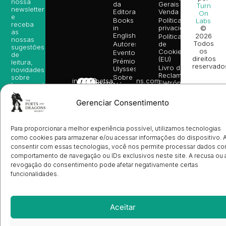
nossa
da
Gerais de
Turn
newsletter
Editora
Venda
On
e
Books
Política de
Labs
receba
in
privacidade
©
as
English
2026
Política
nossas
Todos
Autores
de
sugestões
os
Cookies
Eventos
de
direitos
(EU)
Prémio
leitura,
reservado
Livro de
Ulysses
novidades
Reclamações
sobre
Sobre
info@poetsandragons.com
Eletrónico
Infantil
Adulto
Bookshop
lançamentos,
Nós
vantagens
Contactos
Envio
exclusivas
Gerenciar Consentimento
de
e
Manuscritos
avisos
Candidatura
diretamente
de
Para proporcionar a melhor experiência possível, utilizamos tecnologias
no seu
Ilustradores
como cookies para armazenar e/ou acessar informações do dispositivo. 
e-mail.
Registo
consentir com essas tecnologias, você nos permite processar dados c
de
comportamento de navegação ou IDs exclusivos neste site. A recusa ou 
Livrarias
Subscrever
revogação do consentimento pode afetar negativamente certas
funcionalidades.
Aceitar