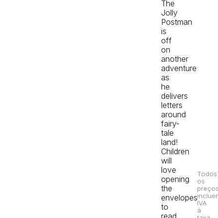
The
Jolly
Postman
is
off
on
another
adventure
as
he
delivers
letters
around
fairy-
tale
land!
Children
will
love
Todos
opening
os
the
preço
inclue
envelopes
IVA
to
à
read
taxa