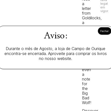
a
legal
em
letter
vigor.
from
Goldilocks,
a
postcard
addressed
Aviso:
to
a
giant
Durante o mês de Agosto, a loja de Campo de Ourique
up
encontra-se encerrada. Aproveite para comprar os livros
a
no nosso website.
beanstalk…
and
even
a
note
for
the
Big
Bad
Wolf!
Discover