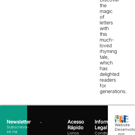
the
magic
of
letters
with
this
much-
loved
rhyming
tale,
which
has
delighted
readers
for
generations.
Newsletter
Acesso
Informação
Website
Subscreva-
Rápido
Legal
Desenvolv
se na
Livros
Condições
por