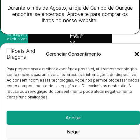
nossas
Todos
Autores
de
sugestões
Durante o mês de Agosto, a loja de Campo de Ourique
os
Cookies
Eventos
de
direitos
(EU)
encontra-se encerrada. Aproveite para comprar os
Prémio
leitura,
reservado
Livro de
Ulysses
livros no nosso website.
novidades
Reclamações
sobre
Sobre
info@poetsandragons.com
Eletrónico
Infantil
Adulto
Bookshop
lançamentos,
Nós
vantagens
Contactos
Envio
exclusivas
de
e
Manuscritos
avisos
Candidatura
diretamente
Gerenciar Consentimento
de
no seu
Ilustradores
e-mail.
Registo
Para proporcionar a melhor experiência possível, utilizamos tecnologias
de
Livrarias
Subscrever
como cookies para armazenar e/ou acessar informações do dispositivo.
Ao consentir com essas tecnologias, você nos permite processar dados
como comportamento de navegação ou IDs exclusivos neste site. A
recusa ou a revogação do consentimento pode afetar negativamente
certas funcionalidades.
Aceitar
Negar