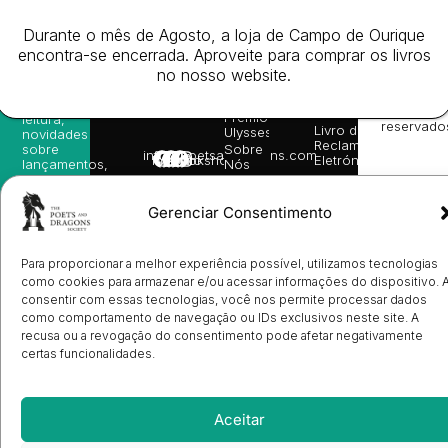
da
Gerais de
Turn
newsletter
Editora
Venda
On
e
Durante o mês de Agosto, a loja de Campo de Ourique
Books
Política de
Labs
receba
in
privacidade
©
encontra-se encerrada. Aproveite para comprar os livros
as
English
2026
Política
no nosso website.
nossas
Todos
Autores
de
sugestões
os
Cookies
Eventos
de
direitos
(EU)
Prémio
leitura,
reservado
Livro de
Ulysses
novidades
Reclamações
sobre
Sobre
info@poetsandragons.com
Eletrónico
Infantil
Adulto
Bookshop
lançamentos,
Nós
vantagens
Contactos
Envio
exclusivas
de
e
Gerenciar Consentimento
Manuscritos
avisos
Candidatura
diretamente
de
no seu
Ilustradores
Para proporcionar a melhor experiência possível, utilizamos tecnologias
e-mail.
Registo
como cookies para armazenar e/ou acessar informações do dispositivo. 
de
consentir com essas tecnologias, você nos permite processar dados
Livrarias
Subscrever
como comportamento de navegação ou IDs exclusivos neste site. A
recusa ou a revogação do consentimento pode afetar negativamente
certas funcionalidades.
Aceitar