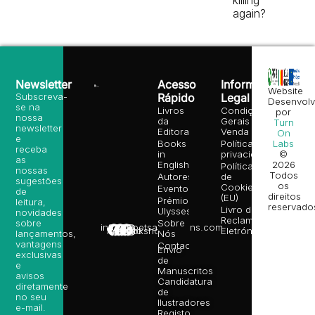
killing
again?
Newsletter
Acesso
Informação
Website
Subscreva-
Rápido
Legal
Desenvolv
se na
Livros
Condições
por
nossa
da
Gerais de
Turn
newsletter
Editora
Venda
On
e
Books
Política de
Labs
receba
in
privacidade
©
as
English
2026
Política
nossas
Todos
Autores
de
sugestões
os
Cookies
Eventos
de
direitos
(EU)
Prémio
leitura,
reservado
Livro de
Ulysses
novidades
Reclamações
sobre
Sobre
info@poetsandragons.com
Eletrónico
Infantil
Adulto
Bookshop
lançamentos,
Nós
vantagens
Contactos
Envio
exclusivas
de
e
Manuscritos
avisos
Candidatura
diretamente
de
no seu
Ilustradores
e-mail.
Registo