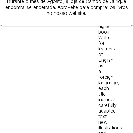
Durante o mês de Agosto, a loja de Campo de Ourique
the
encontra-se encerrada. Aproveite para comprar os livros
audio
no nosso website.
edition
and
digital
book.
Written
for
learners
of
English
as
a
foreign
language,
each
title
includes
carefully
adapted
text,
new
illustrations