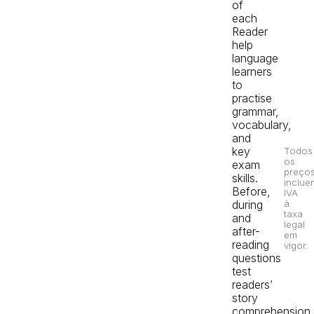
of
each
Reader
help
language
learners
to
practise
grammar,
vocabulary,
and
key
Todos
os
exam
preço
skills.
inclue
Before,
IVA
during
à
taxa
and
legal
after-
em
reading
vigor.
questions
test
readers’
story
comprehension