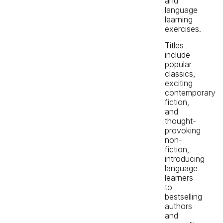
and
language
learning
exercises.
Titles
include
popular
classics,
exciting
contemporary
fiction,
and
thought-
provoking
non-
fiction,
introducing
language
learners
to
bestselling
authors
and