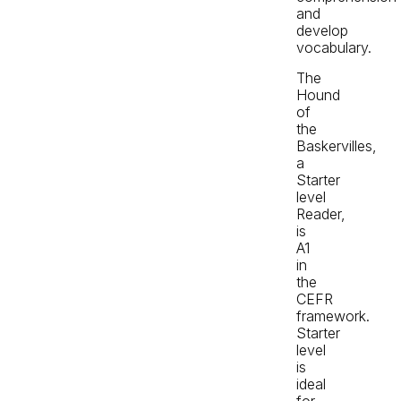
and
develop
vocabulary.
The
Hound
of
the
Baskervilles,
a
Starter
level
Reader,
is
A1
in
the
CEFR
framework.
Starter
level
is
ideal
for