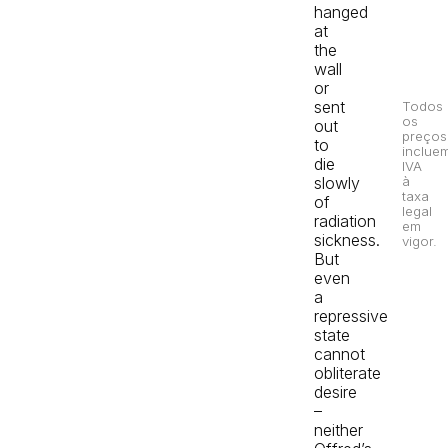
hanged
at
the
wall
or
sent
Todos
os
out
preços
to
inclue
die
IVA
slowly
à
taxa
of
legal
radiation
em
sickness.
vigor.
But
even
a
repressive
state
cannot
obliterate
desire
–
neither