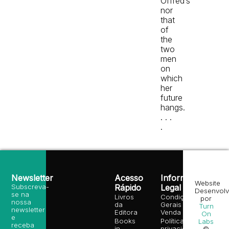
Offred’s
nor
that
of
the
two
men
on
which
her
future
hangs.
. . .
.
Newsletter
Acesso
Informação
Website
Subscreva-
Rápido
Legal
Desenvolv
se na
Livros
Condições
por
nossa
da
Gerais de
Turn
newsletter
Editora
Venda
On
e
Books
Política de
Labs
receba
in
privacidade
©