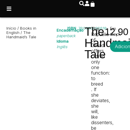
The
Início
/
Books in
ISBN
780385490818
The
Em
12,9
Encadernação
English
/ The
Republic
stock
paperback
Handmaid’s Tale
Handmai
of
Idioma
Gilead
Adicio
Inglês
Tale
offers
Offred
only
one
function:
to
breed
. If
she
deviates,
she
will,
like
dissenters,
be