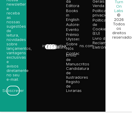
da
Gerais de
Turn
newsletter
Editora
Venda
On
e
Books
Política de
Labs
receba
in
privacidade
©
as
English
2026
Política
nossas
Todos
Autores
de
sugestões
os
Cookies
Eventos
de
direitos
(EU)
Prémio
leitura,
reservado
Livro de
Ulysses
novidades
Reclamações
sobre
Sobre
info@poetsandragons.com
Eletrónico
Infantil
Adulto
Bookshop
lançamentos,
Nós
vantagens
Contactos
Envio
exclusivas
de
e
Manuscritos
avisos
Candidatura
diretamente
de
no seu
Ilustradores
e-mail.
Registo
de
Livrarias
Subscrever