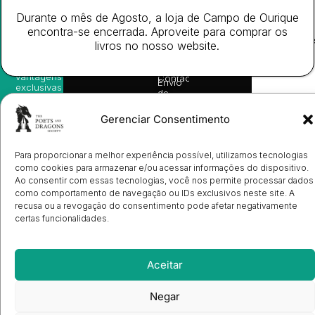
nossas
Todos
Autores
de
sugestões
Durante o mês de Agosto, a loja de Campo de Ourique
os
Cookies
Eventos
de
direitos
(EU)
encontra-se encerrada. Aproveite para comprar os
Prémio
leitura,
reservado
Livro de
Ulysses
livros no nosso website.
novidades
Reclamações
sobre
Sobre
info@poetsandragons.com
Eletrónico
Infantil
Adulto
Bookshop
lançamentos,
Nós
vantagens
Contactos
Envio
exclusivas
de
e
Manuscritos
avisos
Candidatura
Gerenciar Consentimento
diretamente
de
no seu
Ilustradores
e-mail.
Registo
Para proporcionar a melhor experiência possível, utilizamos tecnologias
de
Livrarias
Subscrever
como cookies para armazenar e/ou acessar informações do dispositivo.
Ao consentir com essas tecnologias, você nos permite processar dados
como comportamento de navegação ou IDs exclusivos neste site. A
recusa ou a revogação do consentimento pode afetar negativamente
certas funcionalidades.
Aceitar
Negar