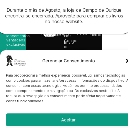
receba
in
privacidade
©
as
English
2026
Política
Durante o mês de Agosto, a loja de Campo de Ourique
nossas
Todos
Autores
de
sugestões
encontra-se encerrada. Aproveite para comprar os livros
os
Cookies
Eventos
de
direitos
no nosso website.
(EU)
Prémio
leitura,
reservado
Livro de
Ulysses
novidades
Reclamações
sobre
Sobre
info@poetsandragons.com
Eletrónico
Infantil
Adulto
Bookshop
lançamentos,
Nós
vantagens
Contactos
Envio
exclusivas
de
e
Manuscritos
avisos
Candidatura
diretamente
de
Gerenciar Consentimento
no seu
Ilustradores
e-mail.
Registo
e
Para proporcionar a melhor experiência possível, utilizamos tecnologias
Entrada
Subscrever
como cookies para armazenar e/ou acessar informações do dispositivo. 
de
Livrarias
consentir com essas tecnologias, você nos permite processar dados
como comportamento de navegação ou IDs exclusivos neste site. A
recusa ou a revogação do consentimento pode afetar negativamente
certas funcionalidades.
Aceitar