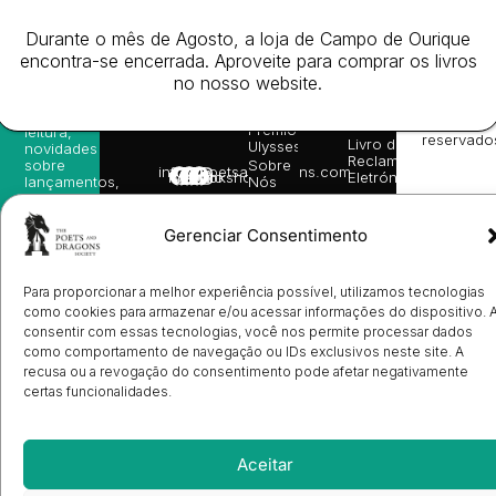
da
Gerais de
Turn
newsletter
Editora
Venda
On
e
Durante o mês de Agosto, a loja de Campo de Ourique
Books
Política de
Labs
receba
in
privacidade
©
encontra-se encerrada. Aproveite para comprar os livros
as
English
2026
Política
no nosso website.
nossas
Todos
Autores
de
sugestões
os
Cookies
Eventos
de
direitos
(EU)
Prémio
leitura,
reservado
Livro de
Ulysses
novidades
Reclamações
sobre
Sobre
info@poetsandragons.com
Eletrónico
Infantil
Adulto
Bookshop
lançamentos,
Nós
vantagens
Contactos
Envio
exclusivas
de
e
Gerenciar Consentimento
Manuscritos
avisos
Candidatura
diretamente
de
no seu
Ilustradores
Para proporcionar a melhor experiência possível, utilizamos tecnologias
e-mail.
Registo
como cookies para armazenar e/ou acessar informações do dispositivo. 
e
consentir com essas tecnologias, você nos permite processar dados
Entrada
Subscrever
como comportamento de navegação ou IDs exclusivos neste site. A
de
recusa ou a revogação do consentimento pode afetar negativamente
Livrarias
certas funcionalidades.
Aceitar