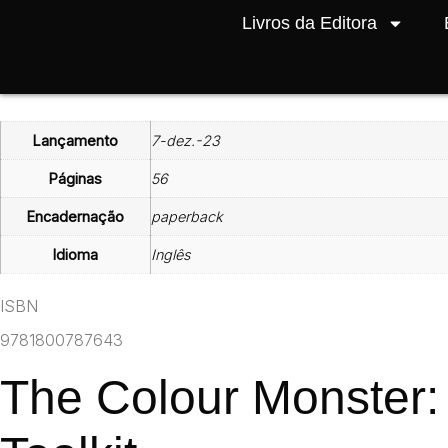
Livros da Editora
/
/ The Colour Monster: The Feelings Doc
Início
Books in English
Lançamento
7-dez.-23
Páginas
56
Encadernação
paperback
Idioma
Inglês
ISBN
9781800787643
The Colour Monster: