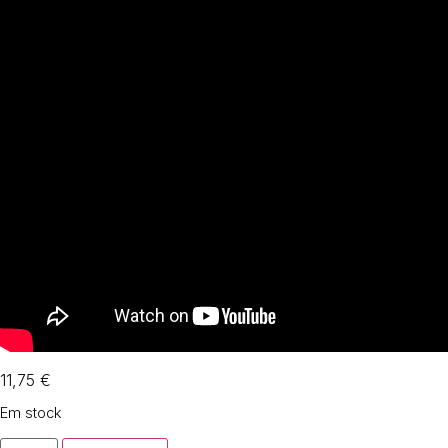
11,75
€
Em stock