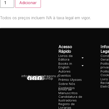
Adicionar
Todos os preços incluem IVA à taxa legal em vigor.
Acesso
Inf
Rápido
Lega
Livros da
Cond
Editora
Gera
Books in
Polít
English
priva
Autores
Polít
Cooki
Eventos
info@poetsandragons.com
Infantil
Adulto
Bookshop
Livro
Prémio Ulysses
Recl
Sobre Nós
Eletr
Contactos
Envio de
Manuscritos
Candidatura de
Ilustradores
Registo de
Livrarias