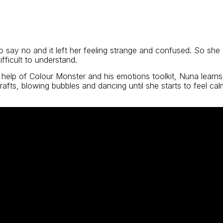
o say no and it left her feeling strange and confused. So s
fficult to understand.
 help of Colour Monster and his emotions toolkit, Nuna learns
 crafts, blowing bubbles and dancing until she starts to feel c