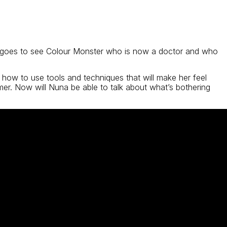
he goes to see Colour Monster who is now a doctor and who
 how to use tools and techniques that will make her feel
almer. Now will Nuna be able to talk about what’s bothering