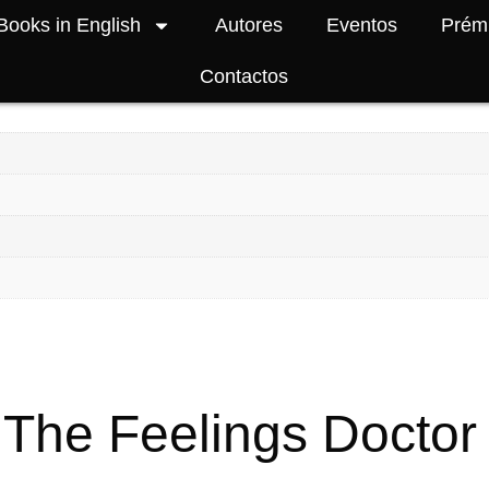
Books in English
Autores
Eventos
Prém
tor and the Emotions Toolkit
Contactos
 The Feelings Doctor