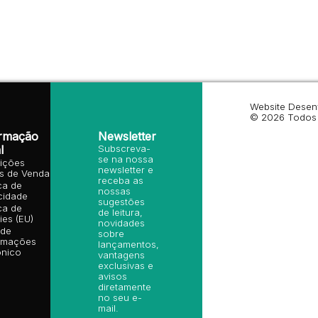
Website Desen
© 2026 Todos 
ormação
Newsletter
l
Subscreva-
se na nossa
ições
newsletter e
is de Venda
receba as
ica de
nossas
cidade
sugestões
ica de
de leitura,
es (EU)
novidades
 de
sobre
amações
lançamentos,
ónico
vantagens
exclusivas e
avisos
diretamente
no seu e-
mail.