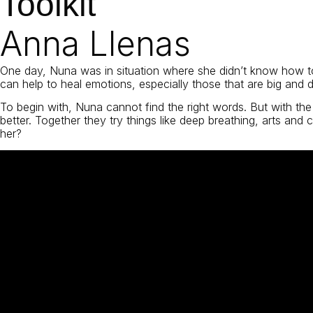
Toolkit
Anna Llenas
One day, Nuna was in situation where she didn’t know how t
can help to heal emotions, especially those that are big and di
To begin with, Nuna cannot find the right words. But with the
better. Together they try things like deep breathing, arts and
her?