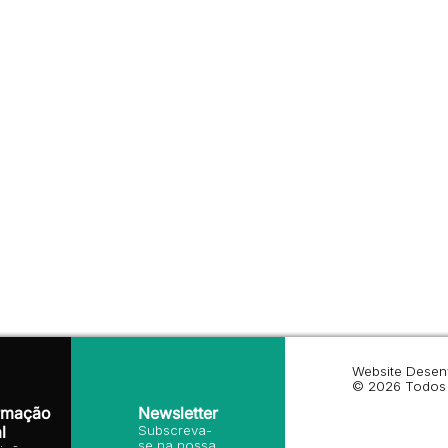
Website Desen
© 2026 Todos 
rmação
Newsletter
l
Subscreva-
se na nossa