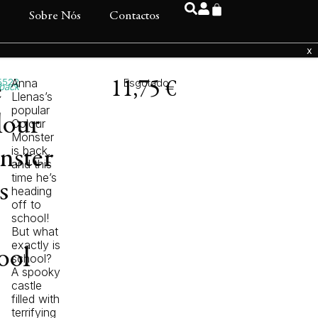
s
Sobre Nós
Contactos
5522
Anna
Esgotado
e
11,75
€
back
Llenas’s
popular
lour
Colour
Monster
is back,
nster
and this
time he’s
s
heading
off to
school!
But what
exactly is
ool
school?
A spooky
castle
filled with
terrifying