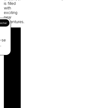
is filled
with
exciting
new
adventures.
a-se
.