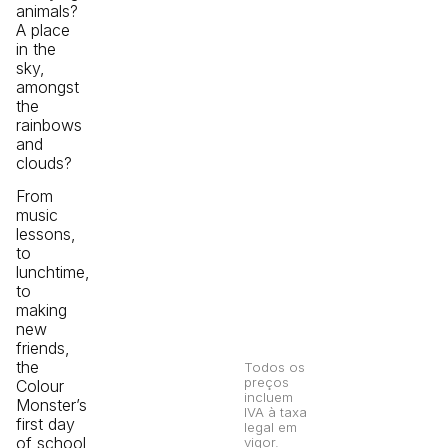
animals?
A place
in the
sky,
amongst
the
rainbows
and
clouds?
From
music
lessons,
to
lunchtime,
to
making
new
friends,
the
Todos os
preços
Colour
incluem
Monster’s
IVA à taxa
first day
legal em
of school
vigor.