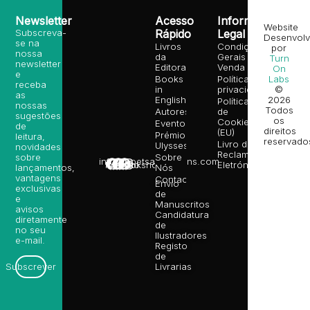
Newsletter
Acesso
Informação
Website
Subscreva-
Rápido
Legal
Desenvolv
se na
Livros
Condições
por
nossa
da
Gerais de
Turn
newsletter
Editora
Venda
On
e
Books
Política de
Labs
receba
in
privacidade
©
as
English
2026
Política
nossas
Todos
Autores
de
sugestões
os
Cookies
Eventos
de
direitos
(EU)
Prémio
leitura,
reservado
Livro de
Ulysses
novidades
Reclamações
sobre
Sobre
info@poetsandragons.com
Eletrónico
Infantil
Adulto
Bookshop
lançamentos,
Nós
vantagens
Contactos
Envio
exclusivas
de
e
Manuscritos
avisos
Candidatura
diretamente
de
no seu
Ilustradores
e-mail.
Registo
de
Livrarias
Subscrever