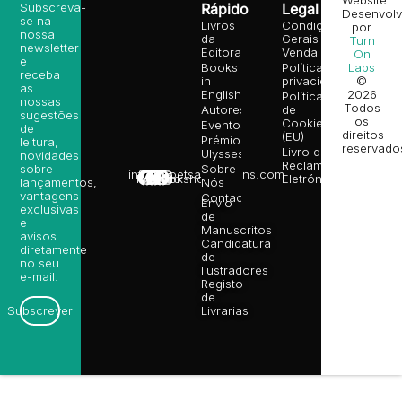
Website
Subscreva-
Rápido
Legal
Desenvolv
se na
Livros
Condições
por
nossa
da
Gerais de
Turn
newsletter
Editora
Venda
On
e
Books
Política de
Labs
receba
in
privacidade
©
as
English
2026
Política
nossas
Todos
Autores
de
sugestões
os
Cookies
Eventos
de
direitos
(EU)
Prémio
leitura,
reservado
Livro de
Ulysses
novidades
Reclamações
sobre
Sobre
info@poetsandragons.com
Eletrónico
Infantil
Adulto
Bookshop
lançamentos,
Nós
vantagens
Contactos
Envio
exclusivas
de
e
Manuscritos
avisos
Candidatura
diretamente
de
no seu
Ilustradores
e-mail.
Registo
de
Livrarias
Subscrever