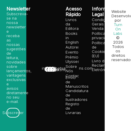
Newsletter
Acesso
Informação
Website
Subscreva-
Rápido
Legal
Desenvolv
se na
Livros
Condições
por
nossa
da
Gerais de
Turn
newsletter
Editora
Venda
On
e
Books
Política de
Labs
receba
in
privacidade
©
as
English
2026
Política
nossas
Todos
Autores
de
sugestões
os
Cookies
Eventos
de
direitos
(EU)
Prémio
leitura,
reservado
Livro de
Ulysses
novidades
Reclamações
sobre
Sobre
info@poetsandragons.com
Eletrónico
Infantil
Adulto
Bookshop
lançamentos,
Nós
vantagens
Contactos
Envio
exclusivas
de
e
Manuscritos
avisos
Candidatura
diretamente
de
no seu
Ilustradores
e-mail.
Registo
de
Livrarias
Subscrever