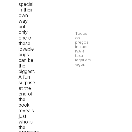
special
in their
own
way,
but
only
Todos
one of
os
preços
these
incluem
lovable
IVA à
pups
taxa
can be
legal em
vigor.
the
biggest.
A fun
surprise
at the
end of
the
book
reveals
just
who is
the