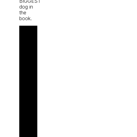
BIGGEST
dog in
the
book.