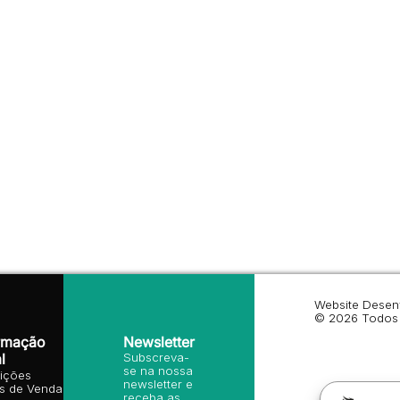
Website Desen
© 2026 Todos 
rmação
Newsletter
l
Subscreva-
se na nossa
ições
newsletter e
is de Venda
receba as