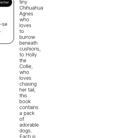
tiny
Chihuahua
Agnes
who
a-se
loves
.
to
burrow
beneath
cushions,
to Holly
the
Collie,
who
loves
chasing
her tail,
this
book
contains
a pack
of
adorable
dogs.
Each is