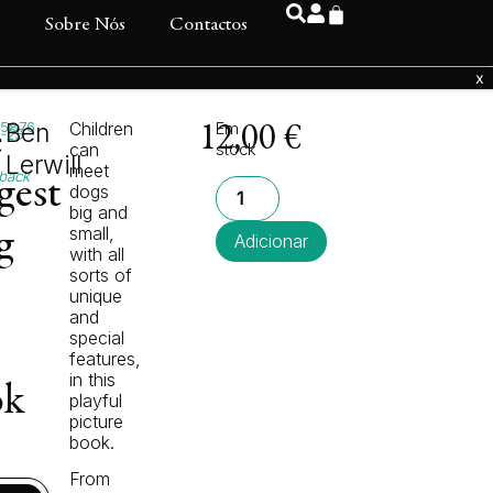
s
Sobre Nós
Contactos
95876
Ben
Children
Em
e
12,00
€
.-25
can
stock
Lerwill
meet
back
gest
dogs
big and
small,
g
Adicionar
with all
sorts of
unique
and
special
features,
in this
ok
playful
picture
book.
From