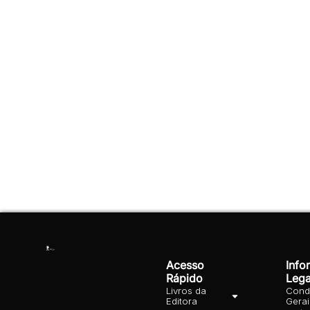
Acesso
Info
Rápido
Lega
Livros da
Cond
Editora
Gera