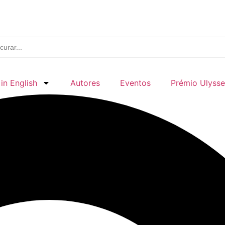
in English
Autores
Eventos
Prémio Ulysse