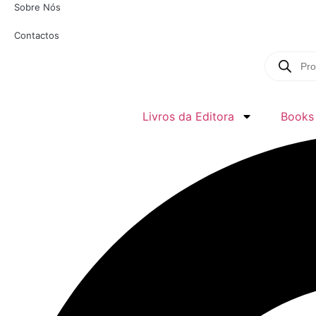
Sobre Nós
Contactos
Products
search
Livros da Editora
Books 