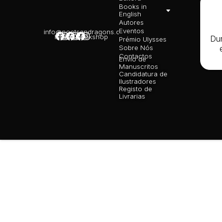
Books in
Polít
English
priva
Autores
Polít
Cooki
Eventos
info@poetsandragons.com
Infantil
Adulto
Bookshop
Dur
Livro
Prémio Ulysses
Recl
Sobre Nós
Eletr
Contactos
Envio de
Manuscritos
Candidatura de
Ilustradores
Registo de
Livrarias