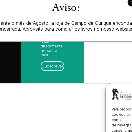
receba as
ica de
Aviso:
nossas
cidade
sugestões
ica de
de leitura,
es (EU)
novidades
ante o mês de Agosto, a loja de Campo de Ourique encontr
 de
sobre
amações
lançamentos,
encerrada. Aproveite para comprar os livros no nosso website
ónico
vantagens
exclusivas e
avisos
diretamente
no seu e-
mail.
Subscrever
Para propor
cookies par
com essas 
de navegaçã
consentimen