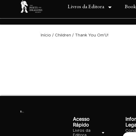
Livros da Editora
Book
Início
/
Children
/ Thank You Om’U!
Acesso
Info
Rápido
Lega
Livros da
Cond
Editora
Gera