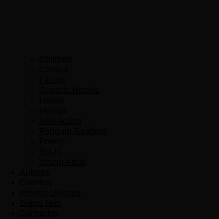
Children
Comics
Fiction
Graphic Novels
Horror
Manga
Non-fiction
Penguin Readers
Poetry
Sci-Fi
Young Adult
Autores
Eventos
Prémio Ulysses
Sobre Nós
Contactos