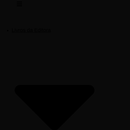
Pular
para
o
conteúdo
Livros da Editora