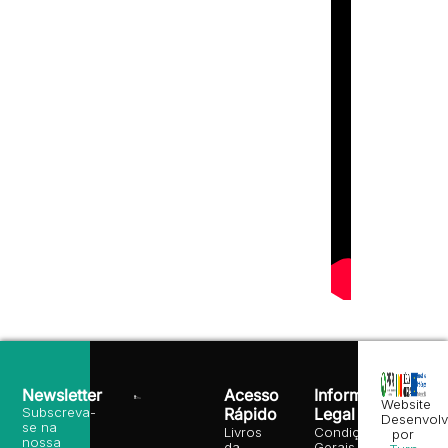
Newsletter
Acesso
Informação
Website
Subscreva-
Rápido
Legal
Desenvolv
se na
Livros
Condições
por
nossa
da
Gerais de