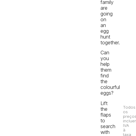
family
are
going
on
an
egg
hunt
together.
Can
you
help
them
find
the
colourful
eggs?
Lift
Todos
the
os
flaps
preço
to
inclue
IVA
search
à
with
taxa