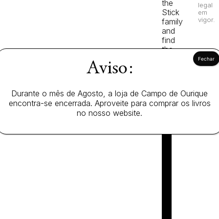
the
legal
Stick
em
vigor.
family
and
find
the
missing
Aviso:
eggs!
Durante o mês de Agosto, a loja de Campo de Ourique
encontra-se encerrada. Aproveite para comprar os livros
no nosso website.