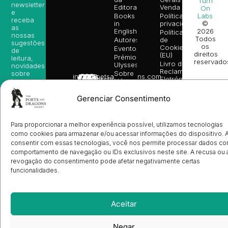
Turn
newsletter
Editora
Venda
On
e
Books
Política de
Labs
receba
in
privacidade
©
as
English
2026
Política
nossas
Todos
Autores
de
sugestões
os
Cookies
Eventos
de
direitos
(EU)
Prémio
leitura,
reservado
Livro de
Ulysses
novidades
Reclamações
sobre
Sobre
info@poetsandragons.com
Eletrónico
Infantil
Adulto
Bookshop
lançamentos,
Nós
vantagens
Contactos
Envio
exclusivas
Gerenciar Consentimento
de
e
Manuscritos
avisos
Candidatura
diretamente
de
Para proporcionar a melhor experiência possível, utilizamos tecnologias
no seu
Ilustradores
como cookies para armazenar e/ou acessar informações do dispositivo. 
e-mail.
Registo
consentir com essas tecnologias, você nos permite processar dados c
de
comportamento de navegação ou IDs exclusivos neste site. A recusa ou 
Livrarias
Subscrever
revogação do consentimento pode afetar negativamente certas
funcionalidades.
Aceitar
Negar