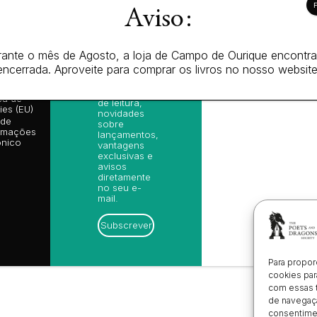
© 2026 Todos 
Aviso:
rmação
Newsletter
l
Subscreva-
se na nossa
ições
ante o mês de Agosto, a loja de Campo de Ourique encontr
newsletter e
is de Venda
encerrada. Aproveite para comprar os livros no nosso website
receba as
ica de
nossas
cidade
sugestões
ica de
de leitura,
es (EU)
novidades
 de
sobre
amações
lançamentos,
ónico
vantagens
exclusivas e
avisos
diretamente
no seu e-
mail.
Subscrever
Para propor
cookies par
com essas 
de navegaçã
consentimen