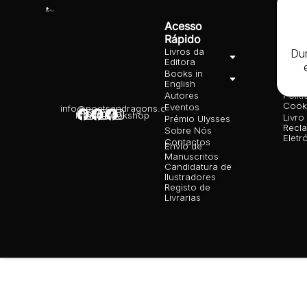
Acesso
Info
Rápido
Lega
Livros da
Cond
Dur
Editora
Gera
Books in
Polít
English
priva
Autores
Polít
Cooki
Eventos
info@poetsandragons.com
Infantil
Adulto
Bookshop
Livro
Prémio Ulysses
Recl
Sobre Nós
Eletr
Contactos
Envio de
Manuscritos
Candidatura de
Ilustradores
Registo de
Livrarias