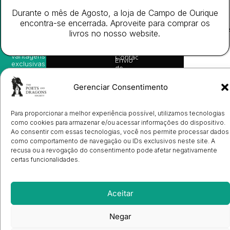
nossas
Todos
Autores
de
sugestões
Durante o mês de Agosto, a loja de Campo de Ourique
os
Cookies
Eventos
de
direitos
(EU)
encontra-se encerrada. Aproveite para comprar os
Prémio
leitura,
reservado
Livro de
Ulysses
livros no nosso website.
novidades
Reclamações
sobre
Sobre
info@poetsandragons.com
Eletrónico
Infantil
Adulto
Bookshop
lançamentos,
Nós
vantagens
Contactos
Envio
exclusivas
de
e
Manuscritos
avisos
Candidatura
Gerenciar Consentimento
diretamente
de
no seu
Ilustradores
e-mail.
Registo
Para proporcionar a melhor experiência possível, utilizamos tecnologias
de
Livrarias
Subscrever
como cookies para armazenar e/ou acessar informações do dispositivo.
Ao consentir com essas tecnologias, você nos permite processar dados
como comportamento de navegação ou IDs exclusivos neste site. A
recusa ou a revogação do consentimento pode afetar negativamente
certas funcionalidades.
Aceitar
Negar