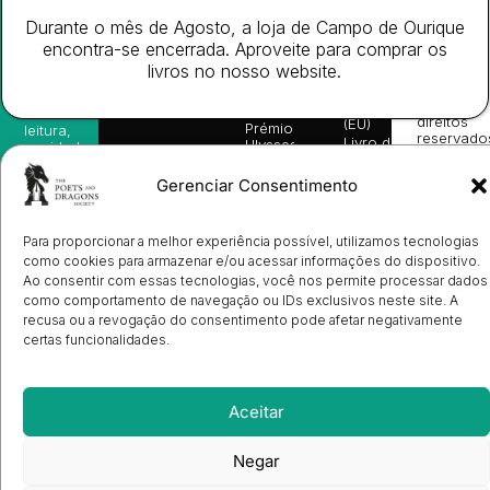
da
Gerais de
Turn
newsletter
Editora
Venda
On
Durante o mês de Agosto, a loja de Campo de Ourique
e
Books
Política de
Labs
encontra-se encerrada. Aproveite para comprar os
receba
in
privacidade
©
as
livros no nosso website.
English
2026
Política
nossas
Todos
Autores
de
sugestões
os
Cookies
Eventos
de
direitos
(EU)
Prémio
leitura,
reservado
Livro de
Ulysses
novidades
Reclamações
sobre
Sobre
info@poetsandragons.com
Eletrónico
Infantil
Adulto
Bookshop
lançamentos,
Nós
Gerenciar Consentimento
vantagens
Contactos
Envio
exclusivas
de
e
Manuscritos
Para proporcionar a melhor experiência possível, utilizamos tecnologias
avisos
Candidatura
como cookies para armazenar e/ou acessar informações do dispositivo.
diretamente
de
no seu
Ao consentir com essas tecnologias, você nos permite processar dados
Ilustradores
e-mail.
como comportamento de navegação ou IDs exclusivos neste site. A
Registo
de
recusa ou a revogação do consentimento pode afetar negativamente
Livrarias
Subscrever
certas funcionalidades.
Aceitar
Negar