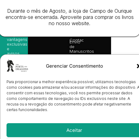
as
English
2026
Política
nossas
Todos
Autores
de
Durante o mês de Agosto, a loja de Campo de Ourique
sugestões
os
Cookies
Eventos
de
encontra-se encerrada. Aproveite para comprar os livros
direitos
(EU)
Prémio
leitura,
no nosso website.
reservado
Livro de
Ulysses
novidades
Reclamações
sobre
Sobre
info@poetsandragons.com
Eletrónico
Infantil
Adulto
Bookshop
lançamentos,
Nós
vantagens
Contactos
Envio
exclusivas
de
e
Manuscritos
avisos
Candidatura
diretamente
de
no seu
Ilustradores
Gerenciar Consentimento
e-mail.
Registo
de
Livrarias
Subscrever
Para proporcionar a melhor experiência possível, utilizamos tecnologias
como cookies para armazenar e/ou acessar informações do dispositivo. 
consentir com essas tecnologias, você nos permite processar dados
como comportamento de navegação ou IDs exclusivos neste site. A
recusa ou a revogação do consentimento pode afetar negativamente
certas funcionalidades.
Aceitar