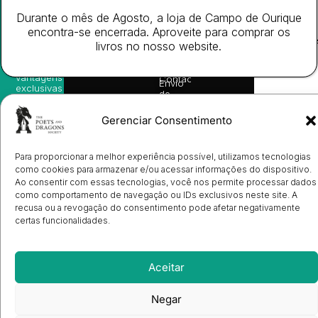
nossas
Todos
Autores
de
sugestões
Durante o mês de Agosto, a loja de Campo de Ourique
os
Cookies
Eventos
de
direitos
(EU)
encontra-se encerrada. Aproveite para comprar os
Prémio
leitura,
reservado
Livro de
Ulysses
livros no nosso website.
novidades
Reclamações
sobre
Sobre
info@poetsandragons.com
Eletrónico
Infantil
Adulto
Bookshop
lançamentos,
Nós
vantagens
Contactos
Envio
exclusivas
de
e
Manuscritos
avisos
Candidatura
Gerenciar Consentimento
diretamente
de
no seu
Ilustradores
e-mail.
Registo
Para proporcionar a melhor experiência possível, utilizamos tecnologias
de
Livrarias
Subscrever
como cookies para armazenar e/ou acessar informações do dispositivo.
Ao consentir com essas tecnologias, você nos permite processar dados
como comportamento de navegação ou IDs exclusivos neste site. A
recusa ou a revogação do consentimento pode afetar negativamente
certas funcionalidades.
Aceitar
Negar