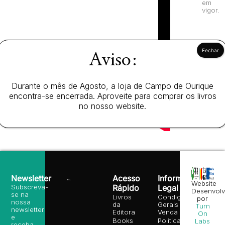
em
vigor.
Aviso:
Durante o mês de Agosto, a loja de Campo de Ourique
encontra-se encerrada. Aproveite para comprar os livros
no nosso website.
Newsletter
Acesso
Informação
Website
Subscreva-
Rápido
Legal
Desenvolv
se na
Livros
Condições
por
nossa
da
Gerais de
Turn
newsletter
Editora
Venda
On
e
Books
Política de
Labs
receba