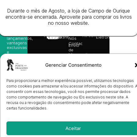
receba
in
privacidade
©
as
English
2026
Política
Durante o mês de Agosto, a loja de Campo de Ourique
nossas
Todos
Autores
de
sugestões
encontra-se encerrada. Aproveite para comprar os livros
os
Cookies
Eventos
de
direitos
no nosso website.
(EU)
Prémio
leitura,
reservado
Livro de
Ulysses
novidades
Reclamações
sobre
Sobre
info@poetsandragons.com
Eletrónico
Infantil
Adulto
Bookshop
lançamentos,
Nós
vantagens
Contactos
Envio
exclusivas
de
e
Manuscritos
avisos
Candidatura
diretamente
de
Gerenciar Consentimento
no seu
Ilustradores
e-mail.
Registo
de
Para proporcionar a melhor experiência possível, utilizamos tecnologias
Livrarias
Subscrever
como cookies para armazenar e/ou acessar informações do dispositivo. 
consentir com essas tecnologias, você nos permite processar dados
como comportamento de navegação ou IDs exclusivos neste site. A
recusa ou a revogação do consentimento pode afetar negativamente
certas funcionalidades.
Aceitar