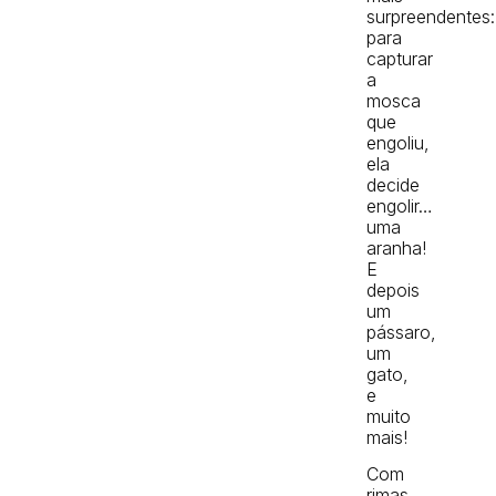
surpreendentes:
para
capturar
a
mosca
que
engoliu,
ela
decide
engolir…
uma
aranha!
E
depois
um
pássaro,
um
gato,
e
muito
mais!
Com
rimas