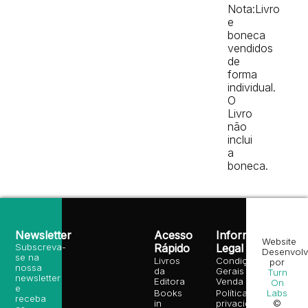
Nota:Livro
e
boneca
vendidos
de
forma
individual.
O
Livro
não
inclui
a
boneca.
Newsletter
Acesso
Informação
Website
Subscreva-
Rápido
Legal
Desenvolv
se na
Livros
Condições
por
nossa
da
Gerais de
Turn
newsletter
Editora
Venda
On
e
Books
Política de
Labs
receba
in
privacidade
©