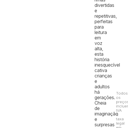
divertidas
e
repetitivas,
perfeitas
para
leitura
em
voz
alta,
esta
história
inesquecível
cativa
crianças
e
adultos
há
Todos
gerações.
os
preço
Cheia
inclue
de
IVA
imaginação
à
e
taxa
legal
surpresas
em