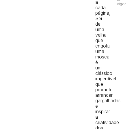
a
vigor.
cada
página,
Sei
de
uma
velha
que
engoliu
uma
mosca
é
um
clássico
imperdível
que
promete
arrancar
gargalhadas
e
inspirar
a
criatividade
dos