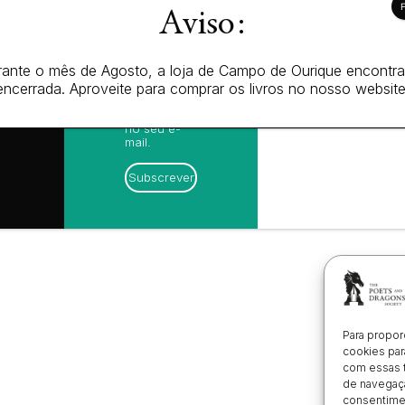
sugestões
ica de
Aviso:
de leitura,
es (EU)
novidades
 de
sobre
amações
lançamentos,
ante o mês de Agosto, a loja de Campo de Ourique encontr
ónico
vantagens
encerrada. Aproveite para comprar os livros no nosso website
exclusivas e
avisos
diretamente
no seu e-
mail.
Subscrever
Para propor
cookies par
com essas 
de navegaçã
consentimen