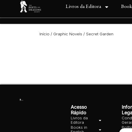
Livros da Editora
Book
Início
/
Graphic Novels
/ Secret Garden
Acesso
Info
Rápido
Lega
Livros da
Cond
Editora
Gera
Books in
Polít
English
priva