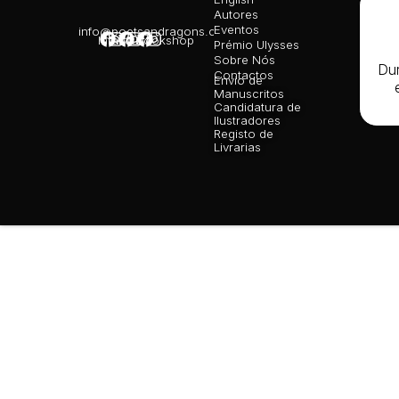
Autores
Polít
Cooki
Eventos
info@poetsandragons.com
Infantil
Adulto
Bookshop
Livro
Prémio Ulysses
Recl
Sobre Nós
Dur
Eletr
Contactos
Envio de
Manuscritos
Candidatura de
Ilustradores
Registo de
Livrarias