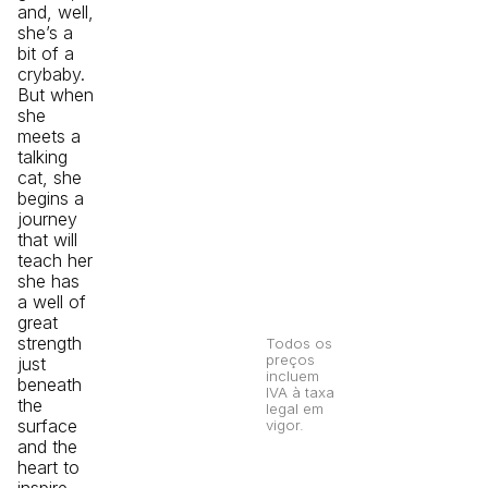
and, well,
she’s a
bit of a
crybaby.
But when
she
meets a
talking
cat, she
begins a
journey
that will
teach her
she has
a well of
great
strength
Todos os
preços
just
incluem
beneath
IVA à taxa
the
legal em
surface
vigor.
and the
heart to
inspire