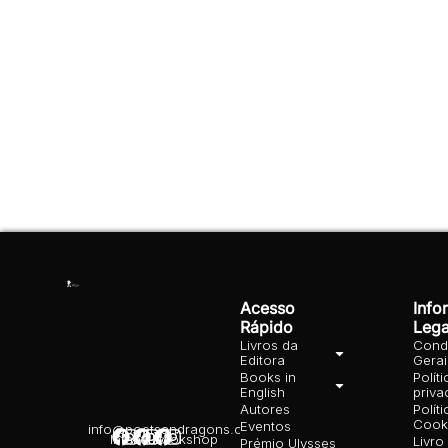
Acesso
Info
Rápido
Lega
Livros da
Cond
Editora
Gera
Books in
Polít
English
priva
Autores
Polít
Cooki
Eventos
info@poetsandragons.com
Infantil
Adulto
Bookshop
Livro
Prémio Ulysses