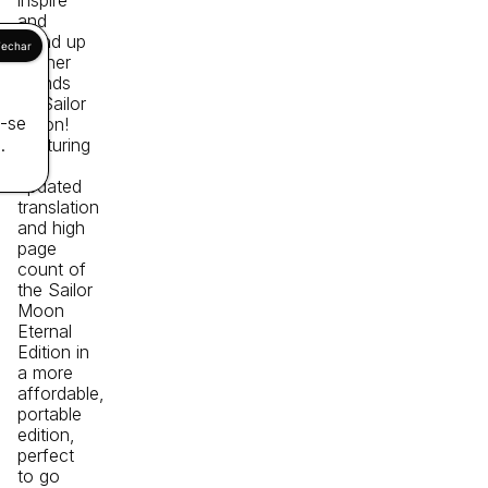
and
stand up
for her
friends
as Sailor
a-se
Moon!
Featuring
.
the
updated
translation
and high
page
count of
the
Sailor
Moon
Eternal
Edition
in
a more
affordable,
portable
edition,
perfect
to go