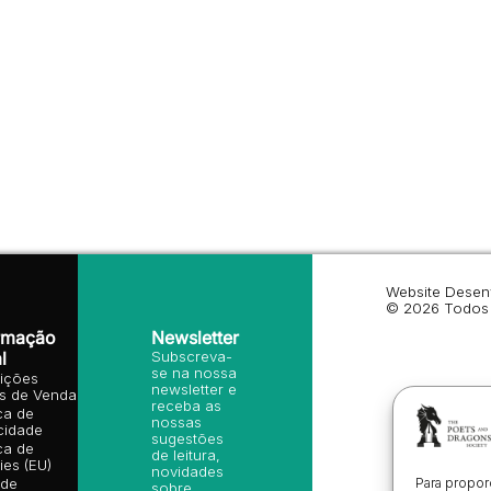
Website Desen
© 2026 Todos 
rmação
Newsletter
l
Subscreva-
se na nossa
ições
newsletter e
is de Venda
receba as
ica de
nossas
cidade
sugestões
ica de
de leitura,
es (EU)
novidades
Para propor
 de
sobre