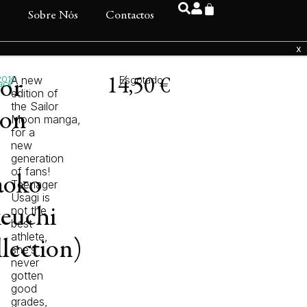
s
Sobre Nós
Contactos
2010
A new
Esgotado
lor
14,50
€
ack
edition of
the
Sailor
on
Moon
manga,
for a
new
generation
of fans!
aoko
Teenager
Usagi is
not the
euchi
best
athlete,
lection)
she’s
never
gotten
good
grades,