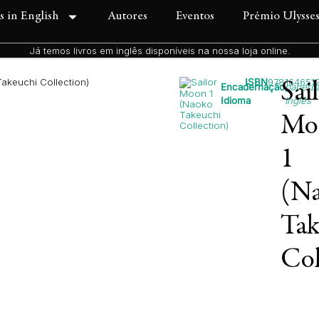
s in English
Autores
Eventos
Prémio Ulysse
Já temos livros em inglês disponíveis na nossa loja online.
akeuchi Collection)
ISBN
978164651
Sai
Encadernação
paperb
Idioma
Inglês
Mo
1
(N
Tak
Col