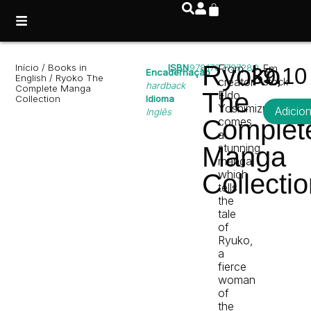
Ryoko
Início
/
Books in
ISBN
9781787737280
From
Em
39,1
Encadernação
English
/ Ryoko The
creator
stock
hardback
Complete Manga
The
Eldo
Collection
Idioma
Yoshimizu
Adicio
Inglês
Complet
comes
a
stunning
Manga
manga
which
Collecti
tells
the
tale
of
Ryuko,
a
fierce
woman
of
the