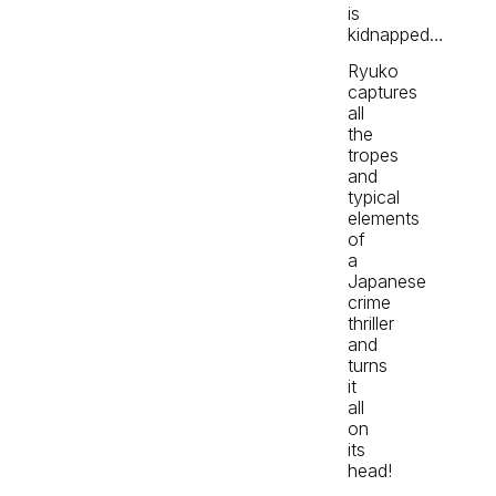
is
kidnapped…
Ryuko
captures
all
the
tropes
and
typical
elements
of
a
Japanese
crime
thriller
and
turns
it
all
on
its
head!