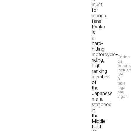
must
for
manga
fans!
Ryuko
is
a
hard-
hitting,
motorcycle-
Todos
riding,
os
high
preços
inclue
ranking
IVA
member
à
of
taxa
the
legal
em
Japanese
vigor.
mafia
stationed
in
the
Middle-
East.