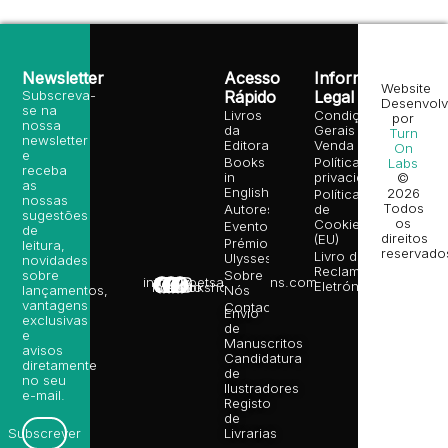
Newsletter
Acesso
Informação
Website
Subscreva-
Rápido
Legal
Desenvolv
se na
Livros
Condições
por
nossa
da
Gerais de
Turn
newsletter
Editora
Venda
On
e
Books
Política de
Labs
receba
in
privacidade
©
as
English
2026
Política
nossas
Todos
Autores
de
sugestões
os
Cookies
Eventos
de
direitos
(EU)
Prémio
leitura,
reservado
Livro de
Ulysses
novidades
Reclamações
sobre
Sobre
info@poetsandragons.com
Eletrónico
Infantil
Adulto
Bookshop
lançamentos,
Nós
vantagens
Contactos
Envio
exclusivas
de
e
Manuscritos
avisos
Candidatura
diretamente
de
no seu
Ilustradores
e-mail.
Registo
de
Livrarias
Subscrever