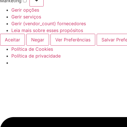
Marketing
Marketing
Gerir opções
Gerir serviços
Gerir {vendor_count} fornecedores
Leia mais sobre esses propósitos
Aceitar
Negar
Ver Preferências
Salvar Pref
Política de Cookies
Política de privacidade
Pular
para
o
conteúdo