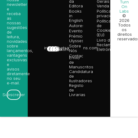
da
Gerais de
Turn
newsletter
Editora
Venda
On
e
Books
Política de
Labs
receba
in
privacidade
©
as
English
2026
Política
nossas
Todos
Autores
de
sugestões
os
Cookies
Eventos
de
direitos
(EU)
Prémio
leitura,
reservado
Livro de
Ulysses
novidades
Reclamações
sobre
Sobre
info@poetsandragons.com
Eletrónico
Infantil
Adulto
Bookshop
lançamentos,
Nós
vantagens
Contactos
Envio
exclusivas
de
e
Manuscritos
avisos
Candidatura
diretamente
de
no seu
Ilustradores
e-mail.
Registo
de
Livrarias
Subscrever