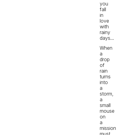
you
fall
in
love
with
rainy
days…
When
a
drop
of
rain
turns
into
a
storm,
a
small
mouse
on
a
mission
must