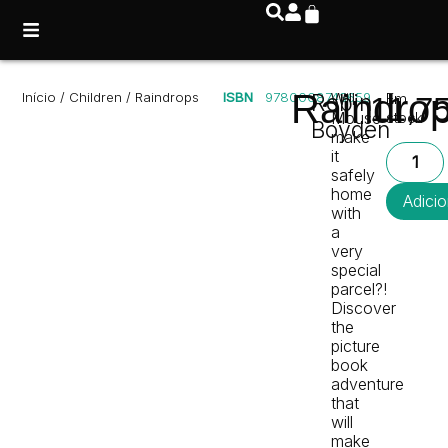
Raindro
Início
/
Children
/ Raindrops
ISBN
9780008743659
Robin
Will
Em
11,7
Mouse
stock
Boyden
make
it
safely
home
Adicio
with
a
very
special
parcel?!
Discover
the
picture
book
adventure
that
will
make