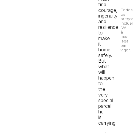
find
courage,
Todos
os
ingenuity
preço
and
inclue
resilience
IVA
to
à
taxa
make
legal
it
em
home
vigor.
safely.
But
what
will
happen
to
the
very
special
parcel
he
is
carrying
…