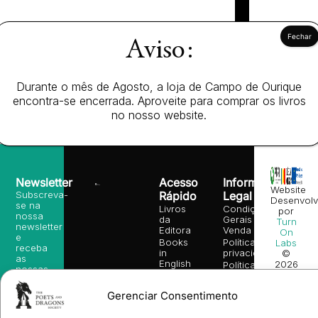
Aviso:
Durante o mês de Agosto, a loja de Campo de Ourique
encontra-se encerrada. Aproveite para comprar os livros
no nosso website.
Newsletter
Acesso
Informação
Website
Subscreva-
Rápido
Legal
Desenvolv
se na
Livros
Condições
por
nossa
da
Gerais de
Turn
newsletter
Editora
Venda
On
e
Books
Política de
Labs
receba
in
privacidade
©
as
English
2026
Política
nossas
Todos
Autores
de
sugestões
os
Cookies
Eventos
de
Gerenciar Consentimento
direitos
(EU)
Prémio
leitura,
reservado
Livro de
Ulysses
novidades