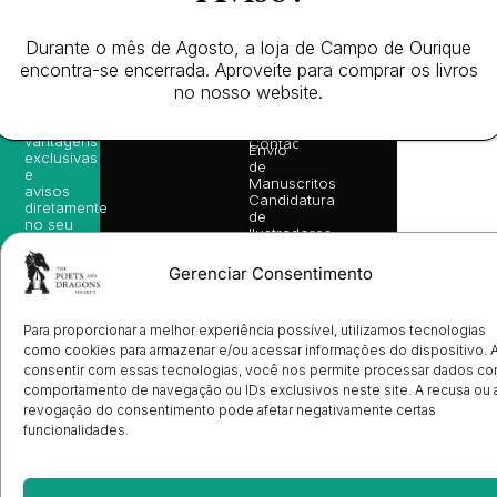
as
English
2026
Política
nossas
Todos
Autores
de
sugestões
Durante o mês de Agosto, a loja de Campo de Ourique
os
Cookies
Eventos
de
direitos
(EU)
encontra-se encerrada. Aproveite para comprar os livros
Prémio
leitura,
reservado
Livro de
Ulysses
no nosso website.
novidades
Reclamações
sobre
Sobre
info@poetsandragons.com
Eletrónico
Infantil
Adulto
Bookshop
lançamentos,
Nós
vantagens
Contactos
Envio
exclusivas
de
e
Manuscritos
avisos
Candidatura
diretamente
de
no seu
Ilustradores
e-mail.
Registo
de
Gerenciar Consentimento
Livrarias
Subscrever
Para proporcionar a melhor experiência possível, utilizamos tecnologias
como cookies para armazenar e/ou acessar informações do dispositivo. 
consentir com essas tecnologias, você nos permite processar dados c
comportamento de navegação ou IDs exclusivos neste site. A recusa ou 
revogação do consentimento pode afetar negativamente certas
funcionalidades.