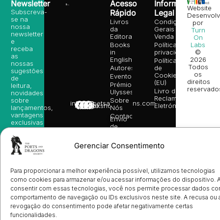
Newsletter
Acesso
Informação
Website
Subscreva-
Rápido
Legal
Desenvolv
se na
Livros
Condições
por
nossa
da
Gerais de
Turn
newsletter
Editora
Venda
On
e
Books
Política de
Labs
receba
in
privacidade
©
as
English
2026
Política
nossas
Todos
Autores
de
sugestões
os
Cookies
Eventos
de
direitos
(EU)
Prémio
leitura,
reservado
Livro de
Ulysses
novidades
Reclamações
sobre
Sobre
info@poetsandragons.com
Eletrónico
Infantil
Adulto
Bookshop
lançamentos,
Nós
vantagens
Contactos
Envio
exclusivas
de
e
Manuscritos
avisos
Candidatura
diretamente
Gerenciar Consentimento
de
no seu
Ilustradores
e-mail.
Registo
de
Para proporcionar a melhor experiência possível, utilizamos tecnologias
Livrarias
Subscrever
como cookies para armazenar e/ou acessar informações do dispositivo. 
consentir com essas tecnologias, você nos permite processar dados c
comportamento de navegação ou IDs exclusivos neste site. A recusa ou 
revogação do consentimento pode afetar negativamente certas
funcionalidades.