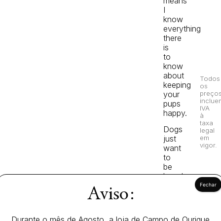
means
I
know
everything
there
is
to
know
about
Todos
keeping
os
your
preço
inclue
pups
IVA
happy.
à
taxa
Dogs
legal
em
just
vigor.
want
to
be
loved
–
Aviso:
give
them
a
Durante o mês de Agosto, a loja de Campo de Ourique