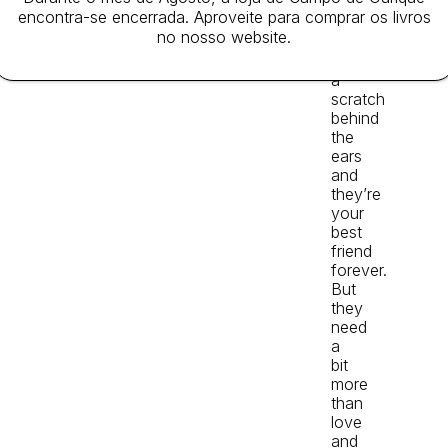
big
encontra-se encerrada. Aproveite para comprar os livros
belly
no nosso website.
rub
and
a
scratch
behind
the
ears
and
they’re
your
best
friend
forever.
But
they
need
a
bit
more
than
love
and