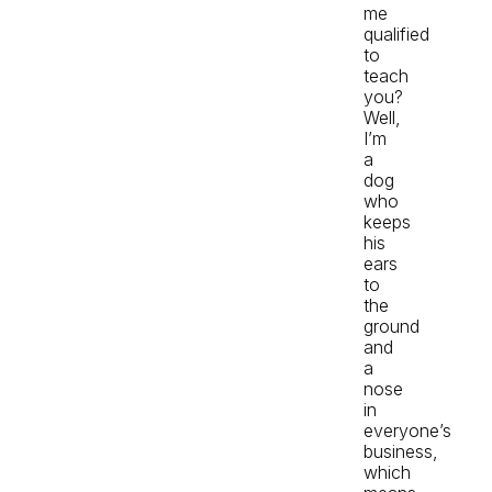
me
qualified
to
teach
you?
Well,
I’m
a
dog
who
keeps
his
ears
to
the
ground
and
a
nose
in
everyone’s
business,
which