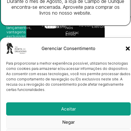
Durante o mês de Agosto, a loja de Campo de Ourique
nossas
Todos
Autores
de
sugestões
encontra-se encerrada. Aproveite para comprar os
os
Cookies
Eventos
de
direitos
livros no nosso website.
(EU)
Prémio
leitura,
reservado
Livro de
Ulysses
novidades
Reclamações
sobre
Sobre
info@poetsandragons.com
Eletrónico
Infantil
Adulto
Bookshop
lançamentos,
Nós
vantagens
Contactos
Envio
exclusivas
de
e
Manuscritos
avisos
Candidatura
Gerenciar Consentimento
diretamente
de
no seu
Ilustradores
e-mail.
Registo
Para proporcionar a melhor experiência possível, utilizamos tecnologias
de
como cookies para armazenar e/ou acessar informações do dispositivo.
Livrarias
Subscrever
Ao consentir com essas tecnologias, você nos permite processar dados
como comportamento de navegação ou IDs exclusivos neste site. A
recusa ou a revogação do consentimento pode afetar negativamente
certas funcionalidades.
Aceitar
Negar